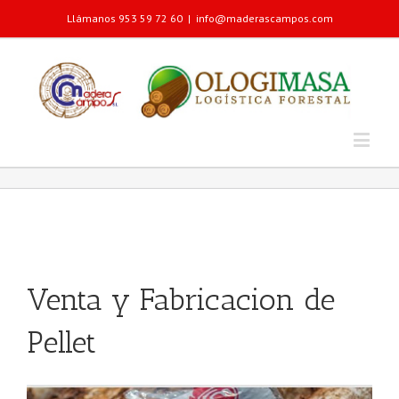
Llámanos 953 59 72 60
|
info@maderascampos.com
Venta y Fabricacion de
Pellet