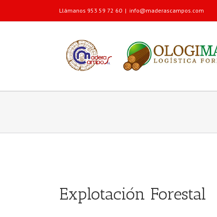
Llámanos 953 59 72 60
|
info@maderascampos.com
Explotación Forestal