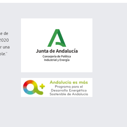
le de
-2020
ir una
le.”