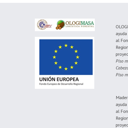
OLOGIM
ayuda 
al Fon
Region
proyec
Piso m
Cabeza
Piso m
Mader
ayuda 
al Fon
Region
proye