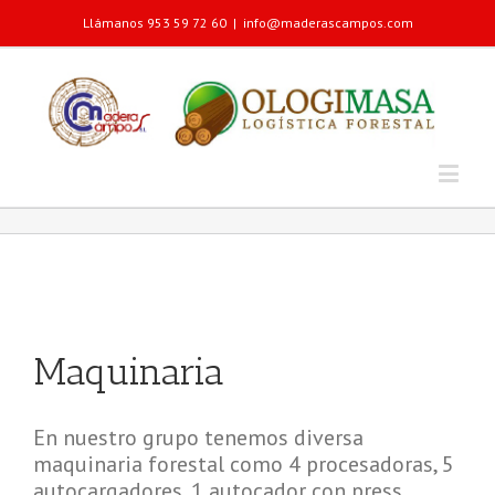
Llámanos 953 59 72 60
|
info@maderascampos.com
Maquinaria
En nuestro grupo tenemos diversa
maquinaria forestal como 4 procesadoras, 5
autocargadores, 1 autocador con press